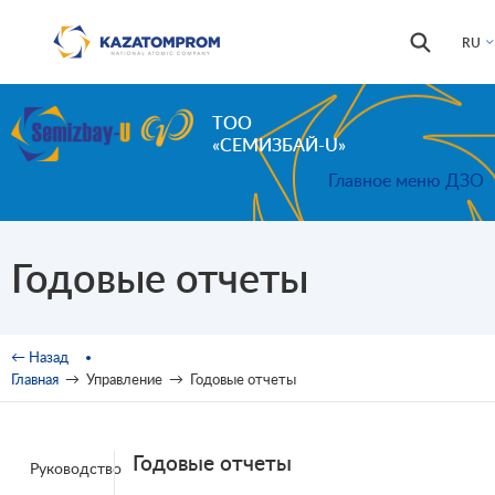
Перейти к основному содержанию
Форма
Поиск
RU
поиска
ТОО
«СЕМИЗБАЙ-U»
Главное меню ДЗО
Годовые отчеты
Вы здесь
← Назад
Главная
→
Управление
→
Годовые отчеты
Годовые отчеты
Руководство